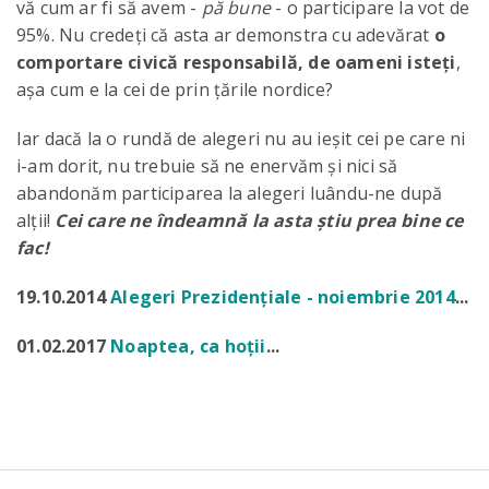
vă cum ar fi să avem -
pă bune
- o participare la vot de
95%. Nu credeți că asta ar demonstra cu adevărat
o
comportare civică responsabilă, de oameni isteți
,
așa cum e la cei de prin țările nordice?
Iar dacă la o rundă de alegeri nu au ieșit cei pe care ni
i-am dorit, nu trebuie să ne enervăm și nici să
abandonăm participarea la alegeri luându-ne după
alții!
Cei care ne îndeamnă la asta știu prea bine ce
fac!
19.10.2014
Alegeri Prezidențiale - noiembrie 2014
...
01.02.2017
Noaptea, ca hoții
...