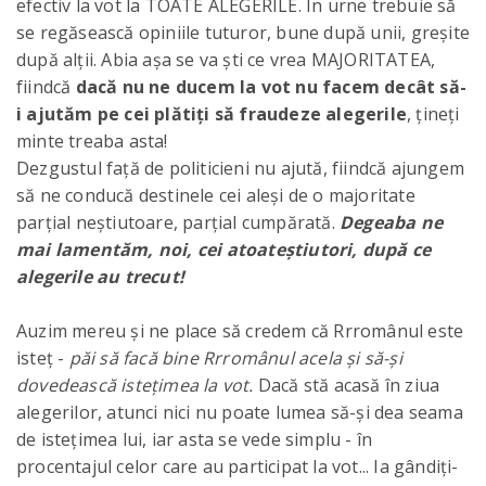
efectiv la vot la TOATE ALEGERILE. În urne trebuie să
se regăsească opiniile tuturor, bune după unii, greșite
după alții. Abia așa se va ști ce vrea MAJORITATEA,
fiindcă
dacă nu ne ducem la vot nu facem decât să-
i ajutăm pe cei plătiți să fraudeze alegerile
, țineți
minte treaba asta!
Dezgustul față de politicieni nu ajută, fiindcă ajungem
să ne conducă destinele cei aleși de o majoritate
parțial neștiutoare, parțial cumpărată.
Degeaba ne
mai lamentăm, noi, cei atoateștiutori, după ce
alegerile au trecut!
Auzim mereu și ne place să credem că Rrromânul este
isteț -
păi să facă bine Rrromânul acela și să-și
dovedească istețimea la vot.
Dacă stă acasă în ziua
alegerilor, atunci nici nu poate lumea să-și dea seama
de istețimea lui, iar asta se vede simplu - în
procentajul celor care au participat la vot... Ia gândiți-