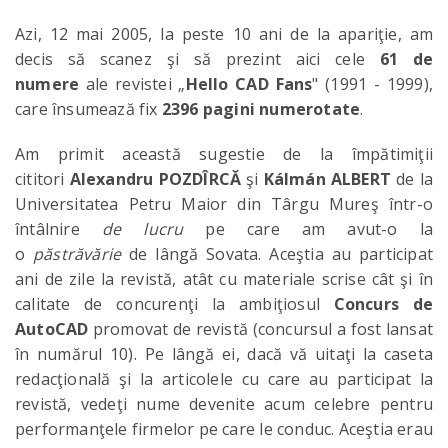
Azi, 12 mai 2005, la peste 10 ani de la apariţie, am
decis să scanez şi să prezint aici cele
61 de
numere
ale revistei „
Hello CAD Fans
" (1991 - 1999),
care însumează fix
2396 pagini numerotate
.
Am primit această sugestie de la împătimiţii
cititori
Alexandru POZDÎRCĂ
şi
Kálmán ALBERT
de la
Universitatea Petru Maior din Târgu Mureş într-o
întâlnire
de lucru
pe care am avut-o la
o
păstrăvărie
de lângă Sovata. Aceştia au participat
ani de zile la revistă, atât cu materiale scrise cât şi în
calitate de concurenţi la ambiţiosul
Concurs de
AutoCAD
promovat de revistă (concursul a fost lansat
în numărul 10). Pe lângă ei, dacă vă uitaţi la caseta
redacţională şi la articolele cu care au participat la
revistă, vedeţi nume devenite acum celebre pentru
performanţele firmelor pe care le conduc. Aceştia erau