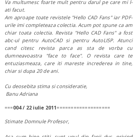
Va multumesc foarte mult pentru darul pe care mi l-
ati facut.
Am aproape toate revistele "Hello CAD Fans" iar PDF-
urile imi completeaza colectia. Acum pot spune ca am
chiar toata colectia. Revista "Hello CAD Fans" a fost
abc-ul pentru AutoCAD si pentru AutoLISP. Atunci
cand citesc revista parca as sta de vorba cu
dumneavoastra "face to face". O revista care te
entuziasmeaza, care iti mareste increderea in tine,
chiar si dupa 20 de ani.
Cu deosebita stima si consideratie,
Banu Adriana
===
004 / 22 iulie 2011
===================
Stimate Domnule Profesor,
Aşa cum bine ştiţi, sunt unul din fanii dvs. privind