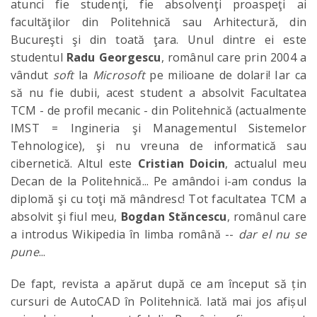
atunci fie studenţi, fie absolvenţi proaspeţi ai
facultăţilor din Politehnică sau Arhitectură, din
Bucureşti şi din toată ţara. Unul dintre ei este
studentul
Radu Georgescu
, românul care prin 2004 a
vândut
soft
la
Microsoft
pe milioane de dolari! Iar ca
să nu fie dubii, acest student a absolvit Facultatea
TCM - de profil mecanic - din Politehnică (actualmente
IMST = Ingineria şi Managementul Sistemelor
Tehnologice), şi nu vreuna de informatică sau
cibernetică. Altul este
Cristian Doicin
, actualul meu
Decan de la Politehnică... Pe amândoi i-am condus la
diplomă şi cu toţi mă mândresc! Tot facultatea TCM a
absolvit şi fiul meu,
Bogdan Stăncescu
, românul care
a introdus Wikipedia în limba română --
dar el nu se
pune
...
De fapt, revista a apărut după ce am început să țin
cursuri de AutoCAD în Politehnică. Iată mai jos afișul