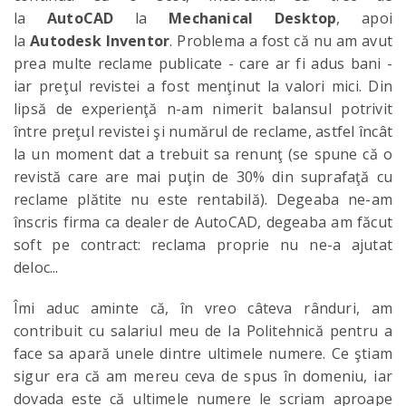
la
AutoCAD
la
Mechanical Desktop
, apoi
la
Autodesk Inventor
. Problema a fost că nu am avut
prea multe reclame publicate - care ar fi adus bani -
iar preţul revistei a fost menţinut la valori mici. Din
lipsă de experienţă n-am nimerit balansul potrivit
între preţul revistei şi numărul de reclame, astfel încât
la un moment dat a trebuit sa renunţ (se spune că o
revistă care are mai puţin de 30% din suprafaţă cu
reclame plătite nu este rentabilă). Degeaba ne-am
înscris firma ca dealer de AutoCAD, degeaba am făcut
soft pe contract: reclama proprie nu ne-a ajutat
deloc...
Îmi aduc aminte că, în vreo câteva rânduri, am
contribuit cu salariul meu de la Politehnică pentru a
face sa apară unele dintre ultimele numere. Ce ştiam
sigur era că am mereu ceva de spus în domeniu, iar
dovada este că ultimele numere le scriam aproape