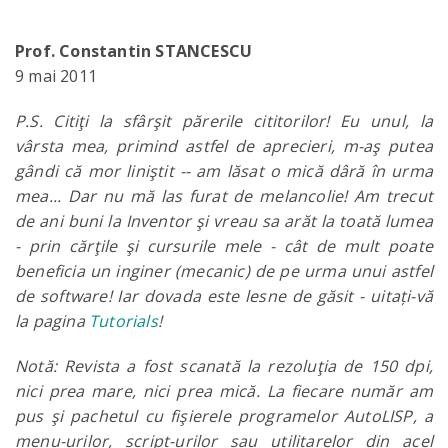
Prof. Constantin STANCESCU
9 mai 2011
P.S. Citiţi la sfârşit părerile cititorilor! Eu unul, la
vârsta mea, primind astfel de aprecieri, m-aş putea
gândi că mor liniştit -- am lăsat o mică dâră în urma
mea... Dar nu mă las furat de melancolie! Am trecut
de ani buni la Inventor şi vreau sa arăt la toată lumea
- prin cărţile şi cursurile mele - cât de mult poate
beneficia un inginer (mecanic) de pe urma unui astfel
de software! Iar dovada este lesne de găsit - uitați-vă
la pagina
Tutorials
!
Notă: Revista a fost scanată la rezoluţia de 150 dpi,
nici prea mare, nici prea mică. La fiecare număr am
pus şi pachetul cu fişierele programelor AutoLISP, a
menu-urilor, script-urilor sau utilitarelor din acel