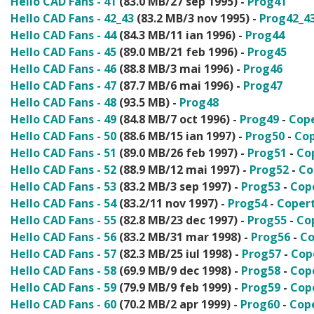
Hello CAD Fans - 41
(83.0 MB/27 sep 1995) -
Prog41
Hello CAD Fans - 42_43
(83.2 MB/3 nov 1995) -
Prog42_4
Hello CAD Fans - 44
(84.3 MB/11 ian 1996) -
Prog44
Hello CAD Fans - 45
(89.0 MB/21 feb 1996) -
Prog45
Hello CAD Fans - 46
(88.8 MB/3 mai 1996) -
Prog46
Hello CAD Fans - 47
(87.7 MB/6 mai 1996) -
Prog47
Hello CAD Fans - 48
(93.5 MB) -
Prog48
Hello CAD Fans - 49
(84.8 MB/7 oct 1996) -
Prog49
-
Cop
Hello CAD Fans - 50
(88.6 MB/15 ian 1997) -
Prog50
-
Cop
Hello CAD Fans - 51
(89.0 MB/26 feb 1997) -
Prog51
-
Co
Hello CAD Fans - 52
(88.9 MB/12 mai 1997) -
Prog52
-
Co
Hello CAD Fans - 53
(83.2 MB/3 sep 1997) -
Prog53
-
Cop
Hello CAD Fans - 54
(83.2/11 nov 1997) -
Prog54
-
Coper
Hello CAD Fans - 55
(82.8 MB/23 dec 1997) -
Prog55
-
Co
Hello CAD Fans - 56
(83.2 MB/31 mar 1998) -
Prog56
-
Co
Hello CAD Fans - 57
(82.3 MB/25 iul 1998) -
Prog57
-
Cop
Hello CAD Fans - 58
(69.9 MB/9 dec 1998) -
Prog58
-
Cop
Hello CAD Fans - 59
(79.9 MB/9 feb 1999) -
Prog59
-
Cop
Hello CAD Fans - 60
(70.2 MB/2 apr 1999) -
Prog60
-
Cop