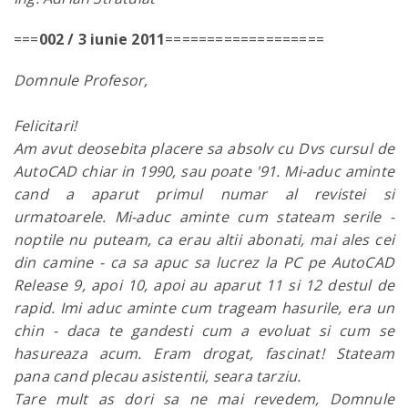
===
002 / 3 iunie 2011
===================
Domnule Profesor,
Felicitari!
Am avut deosebita placere sa absolv cu Dvs cursul de
AutoCAD chiar in 1990, sau poate '91. Mi-aduc aminte
cand a aparut primul numar al revistei si
urmatoarele. Mi-aduc aminte cum stateam serile -
noptile nu puteam, ca erau altii abonati, mai ales cei
din camine - ca sa apuc sa lucrez la PC pe AutoCAD
Release 9, apoi 10, apoi au aparut 11 si 12 destul de
rapid. Imi aduc aminte cum trageam hasurile, era un
chin - daca te gandesti cum a evoluat si cum se
hasureaza acum. Eram drogat, fascinat! Stateam
pana cand plecau asistentii, seara tarziu.
Tare mult as dori sa ne mai revedem, Domnule