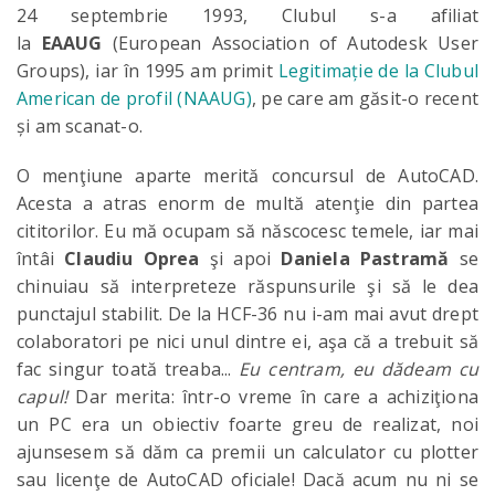
24 septembrie 1993, Clubul s-a afiliat
la
EAAUG
(European Association of Autodesk User
Groups), iar în 1995 am primit
Legitimație de la Clubul
American de profil (NAAUG)
, pe care am găsit-o recent
și am scanat-o.
O menţiune aparte merită concursul de AutoCAD.
Acesta a atras enorm de multă atenţie din partea
cititorilor. Eu mă ocupam să născocesc temele, iar mai
întâi
Claudiu Oprea
şi apoi
Daniela Pastramă
se
chinuiau să interpreteze răspunsurile şi să le dea
punctajul stabilit. De la HCF-36 nu i-am mai avut drept
colaboratori pe nici unul dintre ei, aşa că a trebuit să
fac singur toată treaba...
Eu centram, eu dădeam cu
capul!
Dar merita: într-o vreme în care a achiziţiona
un PC era un obiectiv foarte greu de realizat, noi
ajunsesem să dăm ca premii un calculator cu plotter
sau licenţe de AutoCAD oficiale! Dacă acum nu ni se