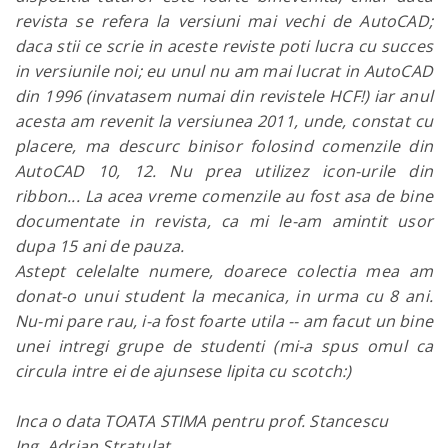
revista se refera la versiuni mai vechi de AutoCAD;
daca stii ce scrie in aceste reviste poti lucra cu succes
in versiunile noi; eu unul nu am mai lucrat in AutoCAD
din 1996 (invatasem numai din revistele HCF!) iar anul
acesta am revenit la versiunea 2011, unde, constat cu
placere, ma descurc binisor folosind comenzile din
AutoCAD 10, 12. Nu prea utilizez icon-urile din
ribbon... La acea vreme comenzile au fost asa de bine
documentate in revista, ca mi le-am amintit usor
dupa 15 ani de pauza.
Astept celelalte numere, doarece colectia mea am
donat-o unui student la mecanica, in urma cu 8 ani.
Nu-mi pare rau, i-a fost foarte utila -- am facut un bine
unei intregi grupe de studenti (mi-a spus omul ca
circula intre ei de ajunsese lipita cu scotch:)
Inca o data TOATA STIMA pentru prof. Stancescu
Ing. Adrian Stratulat