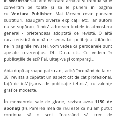
în
Wordstar
sau alte editoare arhaice şi trebuia să le
convertim pe toate şi să le punem în pagină
cu
Ventura Publisher
. Mai făceam ceva: puneam
subtitluri, adăugam diverse explicații etc., iar autorii
nu se supărau, fiindcă aduceam textele în atmosfera
general - prietenoasă adoptată de revistă. O altă
caracteristică demnă de semnalat: politeţea. Uitându-
ne în paginile revistei, vom vedea că persoanele sunt
apelate reverenţios: Dl., D-na. etc. Ce vedem în
publicaţiile de azi? Păi, uitaţi-vă şi comparaţi...
Abia după aproape patru ani, adică începând de la nr.
38, revista a căpătat un aspect cât de cât profesional,
faţă de înfăţişarea de publicaţie tehnică, cu valenţe
grafice modeste.
În momentele sale de glorie, revista avea
1150 de
abonaţi
(!!!). Părerea mea de rău este că nu am putut
continua să o scot, încercând să trec de