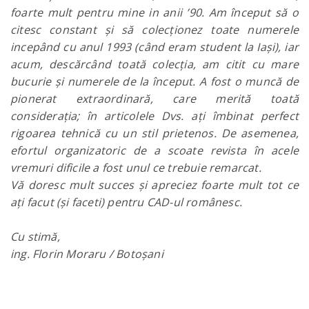
foarte mult pentru mine in anii ’90. Am început să o
citesc constant și să colecționez toate numerele
incepând cu anul 1993 (când eram student la Iași), iar
acum, descărcând toată colecția, am citit cu mare
bucurie și numerele de la început. A fost o muncă de
pionerat extraordinară, care merită toată
considerația; în articolele Dvs. ați îmbinat perfect
rigoarea tehnică cu un stil prietenos. De asemenea,
efortul organizatoric de a scoate revista în acele
vremuri dificile a fost unul ce trebuie remarcat.
Vă doresc mult succes și apreciez foarte mult tot ce
ați facut (și faceti) pentru CAD-ul românesc.
Cu stimă,
ing. Florin Moraru / Botoșani