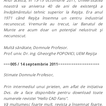
Anul acesta, în 13-15 octombrie 2011, Universitatea
noastră va aniversa 40 de ani de existenţă a
învăţământului tehnic superior la Reşiţa. Era anul
1971 când Reşiţa însemna un centru industrial
recunoscut. Vremurile au trecut, iar Banatul de
Munte are acum doar un potenţial nelustruit şi
necunoscut.
Multă sănătate, Domnule Profesor.
Prof. univ. Dr. ing. Gheorghe POPOVICI, UEM Reşiţa
===
005 / 14 septembrie 2011
===================
Stimate Domnule Profesor,
Prin intermediul unui prieten, am aflat de inițiativa
Dvs. de a face disponibile pentru download toate
numerele revistei “Hello CAD Fans”.
Vă mulțumesc foarte mult, revista a însemnat foarte,