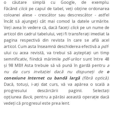
o căutare simplă cu Google, de exemplu.
Făcând
click
pe capul de tabel, veți obține ordonarea
coloanei alese - crescător sau descrescător - astfel
încât să ajungeți cât mai comod la datele urmărite.
Veți avea în vedere că, dacă faceți
click
pe un nume de
articol din cadrul tabelului, veți fi transferați imediat la
pagina respectivă din revista în care se află acel
articol. Cum asta înseamnă deschiderea efectivă a
pdf
-
ului cu acea revistă, va trebui să așteptați un timp
semnificativ, fiindcă mărimile
pdf
-urilor sunt între 48
și 98 MB!! Asta trebuie să vă pună în gardă pentru
a
nu da curs invitației dacă nu dispuneți de
o
conexiune Internet cu bandă largă
(fibră optică)
.
Dacă, totuși, i-ați dat curs, vă va apărea o scală a
progresului descărcării paginii. Selectați
opțiunea
Back
, pentru a părăsi această operație dacă
vedeți că progresul este prea lent.