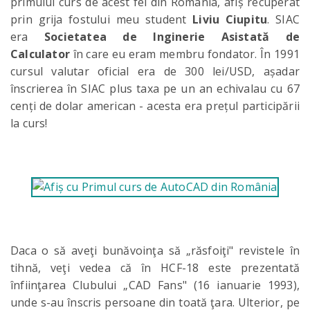
primului curs de acest fel din România, afiș recuperat
prin grija fostului meu student
Liviu Ciupitu
. SIAC
era
Societatea de Inginerie Asistată de
Calculator
în care eu eram membru fondator. În 1991
cursul valutar oficial era de 300 lei/USD, așadar
înscrierea în SIAC plus taxa pe un an echivalau cu 67
cenți de dolar american - acesta era prețul participării
la curs!
Daca o să aveţi bunăvoinţa să „răsfoiţi" revistele în
tihnă, veţi vedea că în HCF-18 este prezentată
înfiinţarea Clubului „CAD Fans" (16 ianuarie 1993),
unde s-au înscris persoane din toată ţara. Ulterior, pe