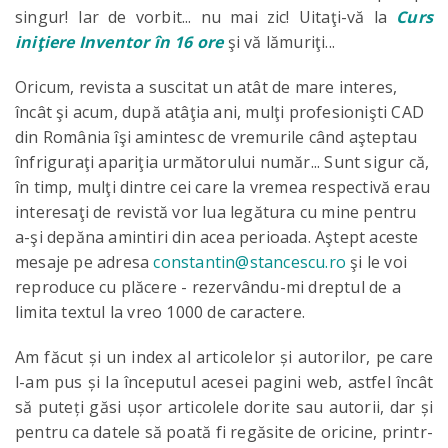
singur! Iar de vorbit... nu mai zic! Uitaţi-vă la
Curs
iniţiere Inventor în 16 ore
şi vă lămuriţi...
Oricum, revista a suscitat un atât de mare interes,
încât şi acum, după atâţia ani, mulţi profesionişti CAD
din România îşi amintesc de vremurile când aşteptau
înfriguraţi apariţia următorului număr... Sunt sigur că,
în timp, mulţi dintre cei care la vremea respectivă erau
interesaţi de revistă vor lua legătura cu mine pentru
a-şi depăna amintiri din acea perioada. Aştept aceste
mesaje pe adresa
constantin@stancescu.ro
şi le voi
reproduce cu plăcere - rezervându-mi dreptul de a
limita textul la vreo 1000 de caractere.
Am făcut și un index al articolelor și autorilor, pe care
l-am pus și la începutul acesei pagini web, astfel încât
să puteți găsi ușor articolele dorite sau autorii, dar și
pentru ca datele să poată fi regăsite de oricine, printr-