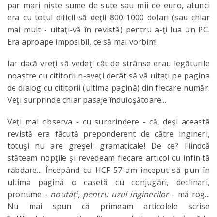
par mari niște sume de sute sau mii de euro, atunci
era cu totul dificil să deţii 800-1000 dolari (sau chiar
mai mult - uitaţi-vă în revistă) pentru a-ţi lua un PC.
Era aproape imposibil, ce să mai vorbim!
Iar dacă vreţi să vedeţi cât de strânse erau legăturile
noastre cu cititorii n-aveţi decât să vă uitaţi pe pagina
de dialog cu cititorii (ultima pagină) din fiecare număr.
Veţi surprinde chiar pasaje înduioşătoare...
Veţi mai observa - cu surprindere - că, deşi această
revistă era făcută preponderent de către ingineri,
totuşi nu are greşeli gramaticale! De ce? Fiindcă
stăteam nopţile şi revedeam fiecare articol cu infinită
răbdare... Începând cu HCF-57 am început să pun în
ultima pagină o casetă cu conjugări, declinări,
pronume -
noutăți, pentru uzul inginerilor
- mă rog...
Nu mai spun că primeam articolele scrise