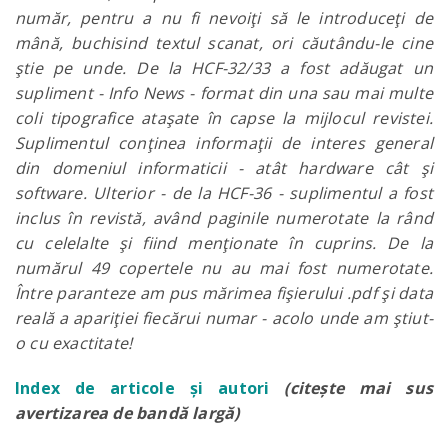
număr, pentru a nu fi nevoiţi să le introduceţi de
mână, buchisind textul scanat,
ori căutându-le cine
ştie pe unde
. De la HCF-32/33 a fost adăugat un
supliment - Info News - format din una sau mai multe
coli tipografice ataşate în capse la mijlocul revistei.
Suplimentul conţinea informaţii de interes general
din domeniul informaticii - atât hardware cât şi
software. Ulterior - de la HCF-36 - suplimentul a fost
inclus în revistă, având paginile numerotate la rând
cu celelalte şi fiind menţionate în cuprins. De la
numărul 49 copertele nu au mai fost numerotate.
Între paranteze am pus mărimea fişierului .pdf şi data
reală a apariţiei fiecărui numar - acolo unde am ştiut-
o cu exactitate!
Index de articole și autori
(citește mai sus
avertizarea de bandă largă)